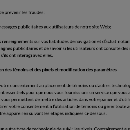
de prévenir les fraudes;
messages publicitaires aux utilisateurs de notre site Web;
des renseignements sur vos habitudes de navigation et d’achat, notam
gnes publicitaires et de savoir si les utilisateurs ont consulté des
’ils ont interagi avec elles.
ion des témoins et des pixels et modification des paramètres
re consentement au placement de témoins ou d’autres technologie
 sont essentiels pour que nous vous fournissions un service que vou
vous permettent de mettre des articles dans votre panier et d’util
irer votre consentement à l’utilisation de témoins ou gérer toute 
re appareil en suivant les étapes indiquées ci-dessous.
n autre type de technologie de suivi : les pixels. Contrairement au