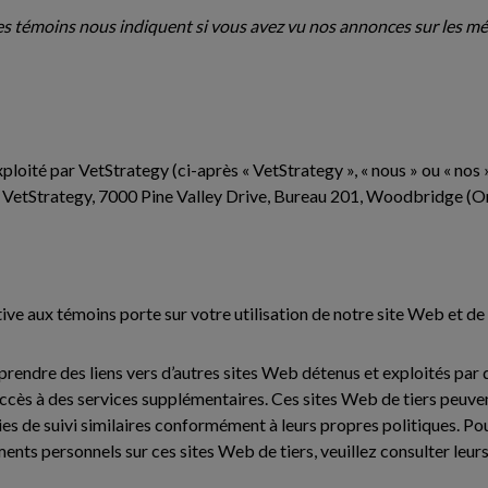
es témoins nous indiquent si vous avez vu nos annonces sur les m
ploité par VetStrategy (ci-après « VetStrategy », « nous » ou « nos »
t VetStrategy, 7000 Pine Valley Drive, Bureau 201, Woodbridge (O
tive aux témoins porte sur votre utilisation de notre site Web et de
endre des liens vers d’autres sites Web détenus et exploités par d
ccès à des services supplémentaires. Ces sites Web de tiers peuven
s de suivi similaires conformément à leurs propres politiques. Pour
nts personnels sur ces sites Web de tiers, veuillez consulter leurs