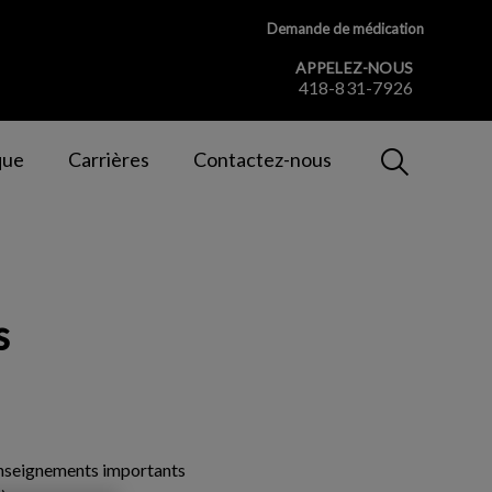
Demande de médication
APPELEZ-NOUS
418-831-7926
IvcPractices
que
Carrières
Contactez-nous
Envoyer
s
 renseignements importants