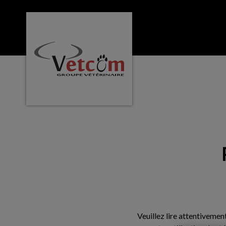
Page d'accueil de Clinique vétérinaire St-E
IvcPractices.HeaderNa
Veuillez lire attentivemen