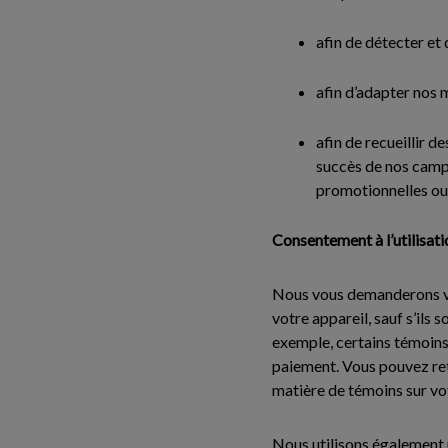
afin de détecter et 
afin d’adapter nos 
afin de recueillir 
succès de nos campa
promotionnelles ou s
Consentement à l’utilisat
Nous vous demanderons vot
votre appareil, sauf s’ils
exemple, certains témoins 
paiement. Vous pouvez ret
matière de témoins sur vot
Nous utilisons également u