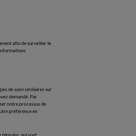
ment afin de surveiller le
 informations
s de suivi similaires sur
s avez demandé. Par
iser notre processus de
autre préférence en
x témoins, qui sont