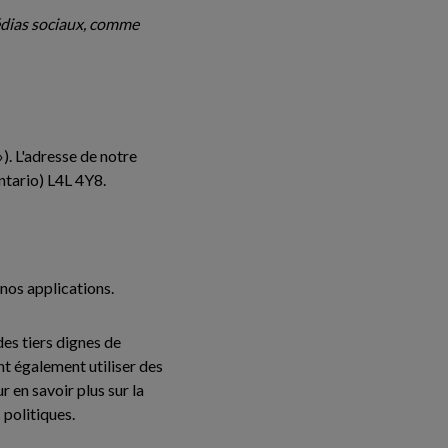
édias sociaux, comme
). L'adresse de notre
ntario) L4L 4Y8.
 nos applications.
es tiers dignes de
t également utiliser des
 en savoir plus sur la
 politiques.