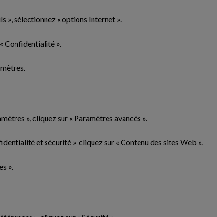
s », sélectionnez « options Internet ».
 « Confidentialité ».
amètres.
mètres », cliquez sur « Paramètres avancés ».
identialité et sécurité », cliquez sur « Contenu des sites Web ».
es ».
éférences », cliquez sur « Sécurité ».