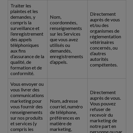
Traiter les
plaintes et les
Directement
demandes, y
Nom,
auprès de vous
compris la
coordonnées,
et/ou des
surveillance et
renseignements
organismes de
l’enregistrement
sur les Services
réglementation
des appels
que vous avez
vétérinaires
téléphoniques
utilisés ou
concernés, ou
aux fins
demandés,
d’autres
d’assurance de la
enregistrements
autorités
qualité, de
d’appels.
compétentes.
formation et de
conformité.
Vous envoyer ou
vous livrer des
Directement
communications
auprès de vous.
marketing pour
Nom, adresse
Vous pouvez
vous fournir des
courriel, numéro
refuser de
renseignements
de téléphone,
recevoir du
sur nos produits
préférences en
marketing de
et services (y
matière de
notre part en
compris les
marketing,
personne ou par