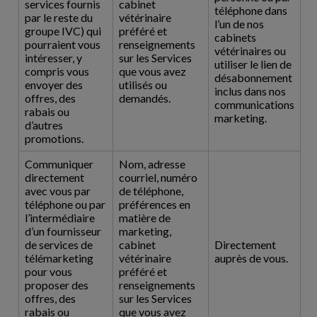
services fournis
cabinet
téléphone dans
par le reste du
vétérinaire
l’un de nos
groupe IVC) qui
préféré et
cabinets
pourraient vous
renseignements
vétérinaires ou
intéresser, y
sur les Services
utiliser le lien de
compris vous
que vous avez
désabonnement
envoyer des
utilisés ou
inclus dans nos
offres, des
demandés.
communications
rabais ou
marketing.
d’autres
promotions.
Communiquer
Nom, adresse
directement
courriel, numéro
avec vous par
de téléphone,
téléphone ou par
préférences en
l’intermédiaire
matière de
d’un fournisseur
marketing,
de services de
cabinet
Directement
télémarketing
vétérinaire
auprès de vous.
pour vous
préféré et
proposer des
renseignements
offres, des
sur les Services
rabais ou
que vous avez