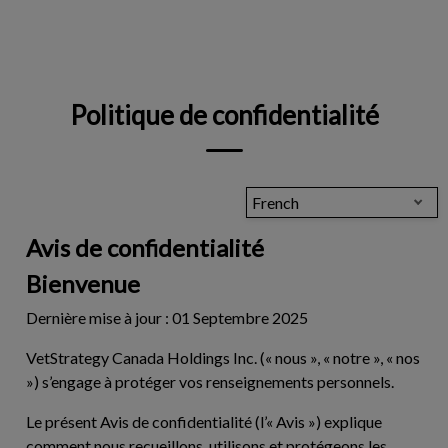
IvcPractices.HeaderNav.Search.Label
Envoyer
Politique de confidentialité
French
Avis de confidentialité
Bienvenue
Dernière mise à jour : 01 Septembre 2025
VetStrategy Canada Holdings Inc. (« nous », « notre », « nos
») s’engage à protéger vos renseignements personnels.
Le présent Avis de confidentialité (l’«
Avis
») explique
comment nous recueillons, utilisons et protégeons les