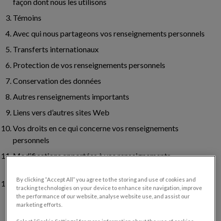
façon dont nous les utilisons
Témoins
Avec qui nous partageons vos renseignements personnels
Transferts internationaux
Protection de vos renseignements personnels
Conservation des données
Autres renseignements importants
Liens vers d’autres sites Web
Vos droits en ce qui concerne vos renseignements
personnels
Modifications apportées à vos renseignements
personnels
By clicking “Accept All” you agree to the storing and use of cookies and
Coordonnées
tracking technologies on your device to enhance site navigation, improve
the performance of our website, analyse website use, and assist our
marketing efforts.